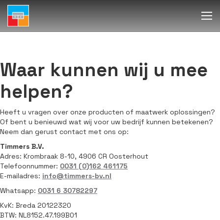
Waar kunnen wij u mee
helpen?
Heeft u vragen over onze producten of maatwerk oplossingen?
Of bent u benieuwd wat wij voor uw bedrijf kunnen betekenen?
Neem dan gerust contact met ons op:
Timmers B.V.
Adres: Krombraak 8-10, 4906 CR Oosterhout
Telefoonnummer:
0031 (0)162 461175
E-mailadres:
info@timmers-bv.nl
Whatsapp:
0031 6 30782297
KvK: Breda 20122320
BTW: NL8152.47.199B01