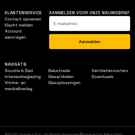
KLANTENSERVICE
AANMELDEN VOOR ONZE NIEUWSBRIEF
Contact opnemen
Klacht melden
Account
aanvragen
NAVIGATIE
Douche & Bad
Balustrade
Ventilatieroosters
Interieurbeglazing
Glasartikelen
Downloads
Vitrine- en
Glasoplossingen
meubelbeslag
©
2026
Timmers B.V. - All Rights Reserved.
Powered by Baka Glass