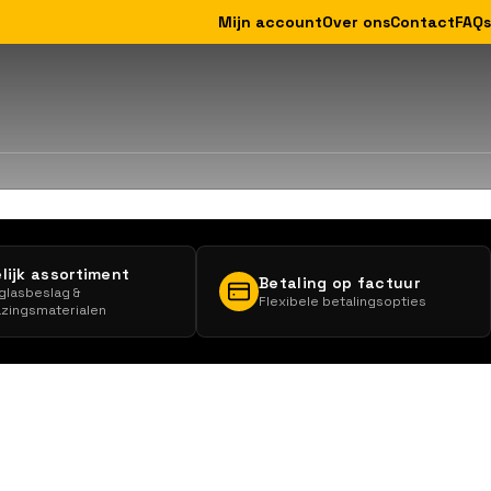
Mijn account
Over ons
Contact
FAQs
lijk assortiment
Betaling op factuur
 glasbeslag &
Flexibele betalingsopties
zingsmaterialen