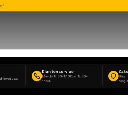
n!
Klantenservice
Zake
Ma-do 8:00-17:00, vr 8:00-
Glas,
ad leverbaar
16:00
begla