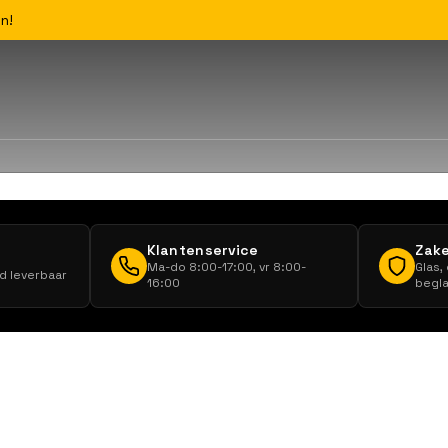
n!
Klantenservice
Zake
Ma-do 8:00-17:00, vr 8:00-
Glas,
ad leverbaar
16:00
begla