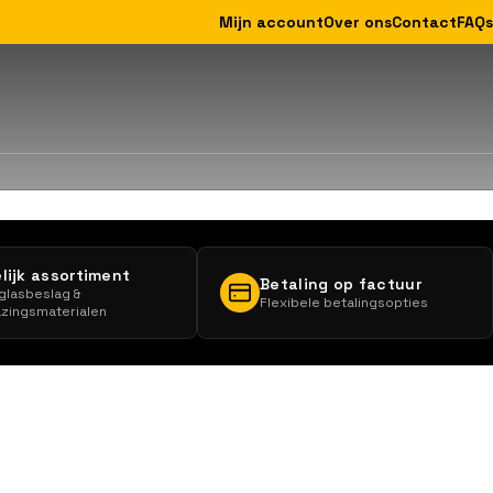
Mijn account
Over ons
Contact
FAQs
lijk assortiment
Betaling op factuur
 glasbeslag &
Flexibele betalingsopties
zingsmaterialen